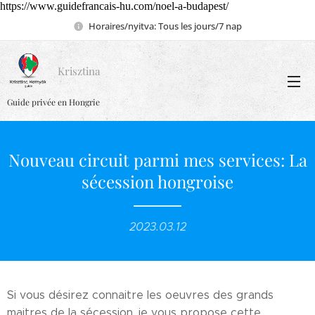
https://www.guidefrancais-hu.com/noel-a-budapest/
Horaires/nyitva: Tous les jours/7 nap
Krisztina
Guide privée en Hongrie
Nouveau circuit parmi mes services: La
sécession hongroise
2023.03.12
Si vous désirez connaitre les oeuvres des grands
maitres de la sécession, je vous propose cette