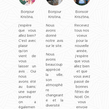
Bonjour
Bonjour
Bonsoir
Kristina,
Kristina,
Krisztina,
j'espère
Nous
Recevez
que vous
avons
tous nos
allez bien?
donné
voeux
C'est avec
notre avis
pour la
plaisir
sur le site.
nouvelle
qu'on
année,
Nous
vient de
j'espère
avons
vous
que vous
beaucoup
laisser un
allez bien
apprécié
avis . Oui
et que
la ville,
nous
vous avez
son
avons été
passé de
atmosphè
au bains;
bonnes
re
une super
fêtes de
changeant
journée
Noël. On
e et la
on a
vous
diversité
égalemen
envoie